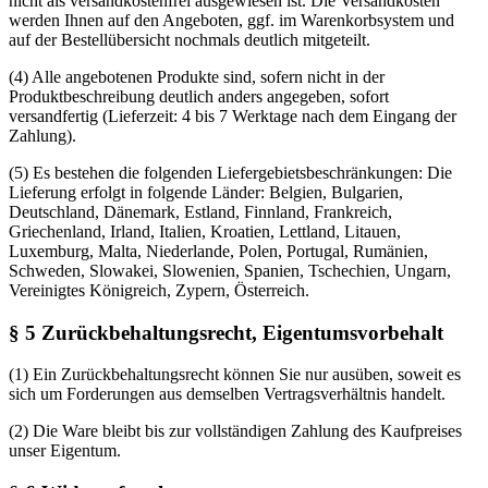
nicht als versandkostenfrei ausgewiesen ist. Die Versandkosten
werden Ihnen auf den Angeboten, ggf. im Warenkorbsystem und
auf der Bestellübersicht nochmals deutlich mitgeteilt.
(4) Alle angebotenen Produkte sind, sofern nicht in der
Produktbeschreibung deutlich anders angegeben, sofort
versandfertig (Lieferzeit: 4 bis 7 Werktage nach dem Eingang der
Zahlung).
(5) Es bestehen die folgenden Liefergebietsbeschränkungen: Die
Lieferung erfolgt in folgende Länder: Belgien, Bulgarien,
Deutschland, Dänemark, Estland, Finnland, Frankreich,
Griechenland, Irland, Italien, Kroatien, Lettland, Litauen,
Luxemburg, Malta, Niederlande, Polen, Portugal, Rumänien,
Schweden, Slowakei, Slowenien, Spanien, Tschechien, Ungarn,
Vereinigtes Königreich, Zypern, Österreich.
§ 5 Zurückbehaltungsrecht, Eigentumsvorbehalt
(1) Ein Zurückbehaltungsrecht können Sie nur ausüben, soweit es
sich um Forderungen aus demselben Vertragsverhältnis handelt.
(2) Die Ware bleibt bis zur vollständigen Zahlung des Kaufpreises
unser Eigentum.