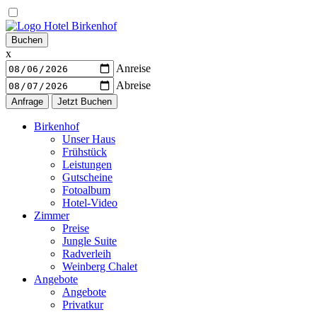
Warenkorb
Buchen
x
Anreise
Abreise
Navigation
Birkenhof
Unser Haus
Frühstück
Leistungen
Gutscheine
Fotoalbum
Hotel-Video
Zimmer
Preise
Jungle Suite
Radverleih
Weinberg Chalet
Angebote
Angebote
Privatkur