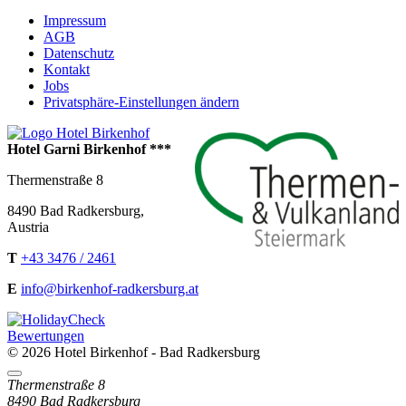
Impressum
AGB
Datenschutz
Kontakt
Jobs
Privatsphäre-Einstellungen ändern
Hotel Garni Birkenhof ***
Thermenstraße 8
8490
Bad Radkersburg
,
Austria
T
+43 3476 / 2461
E
info@birkenhof-radkersburg.at
Bewertungen
© 2026 Hotel Birkenhof - Bad Radkersburg
Directions
Thermenstraße 8
8490 Bad Radkersburg