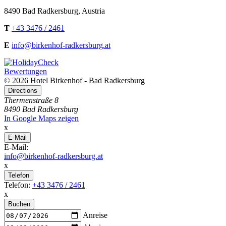
8490
Bad Radkersburg
,
Austria
T
+43 3476 / 2461
E
info@birkenhof-radkersburg.at
Bewertungen
© 2026 Hotel Birkenhof - Bad Radkersburg
Directions
Thermenstraße 8
8490 Bad Radkersburg
In Google Maps zeigen
x
E-Mail
E-Mail:
info@birkenhof-radkersburg.at
x
Telefon
Telefon:
+43 3476 / 2461
x
Buchen
Anreise