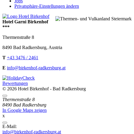
Jobs
Privatsphäre-Einstellungen ändern
Hotel Garni Birkenhof
***
Thermenstraße 8
8490
Bad Radkersburg
,
Austria
T
+43 3476 / 2461
E
info@birkenhof-radkersburg.at
Bewertungen
© 2026 Hotel Birkenhof - Bad Radkersburg
Directions
Thermenstraße 8
8490 Bad Radkersburg
In Google Maps zeigen
x
E-
E-Mail:
Mail
info@birkenhof-radkersburg.at