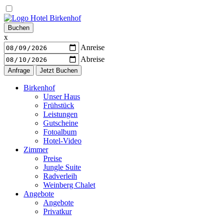
Warenkorb
Buchen
x
Anreise
Abreise
Navigation
Birkenhof
Unser Haus
Frühstück
Leistungen
Gutscheine
Fotoalbum
Hotel-Video
Zimmer
Preise
Jungle Suite
Radverleih
Weinberg Chalet
Angebote
Angebote
Privatkur