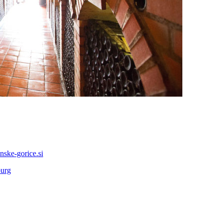
ske-gorice.si
burg