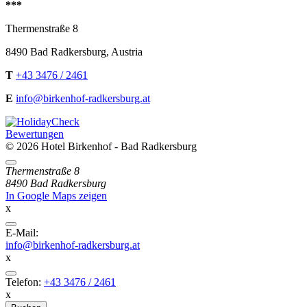
***
Thermenstraße 8
8490
Bad Radkersburg
,
Austria
T
+43 3476 / 2461
E
info@birkenhof-radkersburg.at
Bewertungen
© 2026 Hotel Birkenhof - Bad Radkersburg
Directions
Thermenstraße 8
8490 Bad Radkersburg
In Google Maps zeigen
x
E-
E-Mail:
Mail
info@birkenhof-radkersburg.at
x
Telefon
Telefon:
+43 3476 / 2461
x