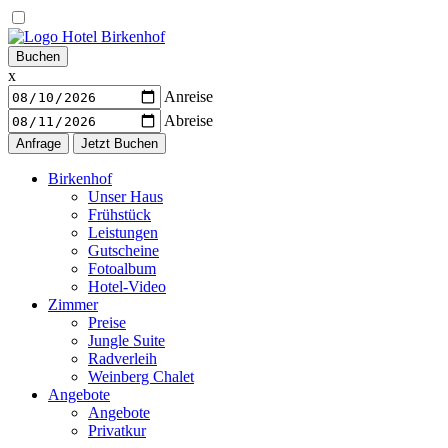
Warenkorb
Buchen
x
Anreise
Abreise
Navigation
Birkenhof
Unser Haus
Frühstück
Leistungen
Gutscheine
Fotoalbum
Hotel-Video
Zimmer
Preise
Jungle Suite
Radverleih
Weinberg Chalet
Angebote
Angebote
Privatkur