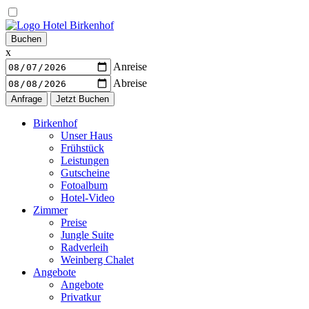
Warenkorb
Buchen
x
Anreise
Abreise
Navigation
Birkenhof
Unser Haus
Frühstück
Leistungen
Gutscheine
Fotoalbum
Hotel-Video
Zimmer
Preise
Jungle Suite
Radverleih
Weinberg Chalet
Angebote
Angebote
Privatkur