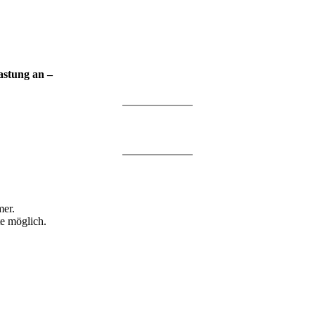
astung an –
mer.
te möglich.