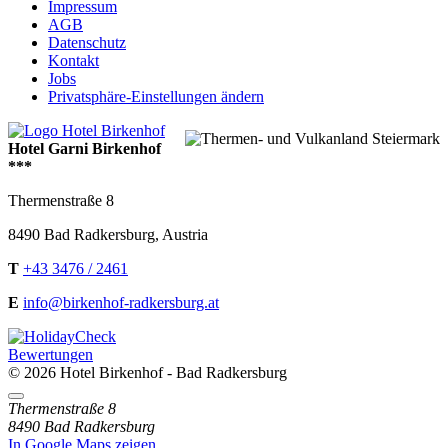
Impressum
AGB
Datenschutz
Kontakt
Jobs
Privatsphäre-Einstellungen ändern
Hotel Garni Birkenhof
***
Thermenstraße 8
8490
Bad Radkersburg
,
Austria
T
+43 3476 / 2461
E
info@birkenhof-radkersburg.at
Bewertungen
© 2026 Hotel Birkenhof - Bad Radkersburg
Directions
Thermenstraße 8
8490 Bad Radkersburg
In Google Maps zeigen