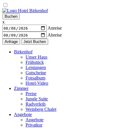
Warenkorb
Buchen
x
Anreise
Abreise
Navigation
Birkenhof
Unser Haus
Frühstück
Leistungen
Gutscheine
Fotoalbum
Hotel-Video
Zimmer
Preise
Jungle Suite
Radverleih
Weinberg Chalet
Angebote
Angebote
Privatkur